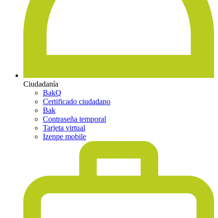
Ciudadanía
BakQ
Certificado ciudadano
Bak
Contraseña temporal
Tarjeta virtual
Izenpe mobile