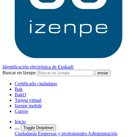
Identificación electrónica de Euskadi
Buscar en Izenpe
Certificado ciudadano
Bak
BakQ
Tarjeta virtual
Izenpe mobile
Cursos
Inicio
Toggle Dropdown
Ciudadanía
Empresas y profesionales
Administración