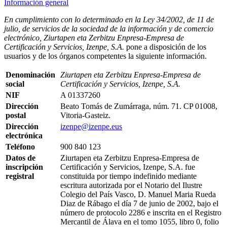
Información general
En cumplimiento con lo determinado en la Ley 34/2002, de 11 de
julio, de servicios de la sociedad de la información y de comercio
electrónico, Ziurtapen eta Zerbitzu Enpresa-Empresa de
Certificación y Servicios, Izenpe, S.A.
pone a disposición de los
usuarios y de los órganos competentes la siguiente información.
Denominación
Ziurtapen eta Zerbitzu Enpresa-Empresa de
social
Certificación y Servicios, Izenpe, S.A.
NIF
A 01337260
Dirección
Beato Tomás de Zumárraga, núm. 71. CP 01008,
postal
Vitoria-Gasteiz.
Dirección
izenpe@izenpe.eus
electrónica
Teléfono
900 840 123
Datos de
Ziurtapen eta Zerbitzu Enpresa-Empresa de
inscripción
Certificación y Servicios, Izenpe, S.A. fue
registral
constituida por tiempo indefinido mediante
escritura autorizada por el Notario del Ilustre
Colegio del País Vasco, D. Manuel Maria Rueda
Diaz de Rábago el día 7 de junio de 2002, bajo el
número de protocolo 2286 e inscrita en el Registro
Mercantil de Álava en el tomo 1055, libro 0, folio