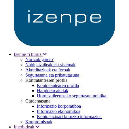
Izenpe-ri buruz
Nortzuk garen?
Nabigatzaileak eta sistemak
Akreditazioak eta foroak
Segurtasuna eta pribatutasuna
Kontratantearen profila
Kontratantearen profila
Harpidetu alertak
Hornitzaileentzako segurtasun politika
Gardentasuna
Informazio korporatiboa
Informazio ekonomikoa
Kontratazioari buruzko informazioa
Konpromisoak
Interbideak