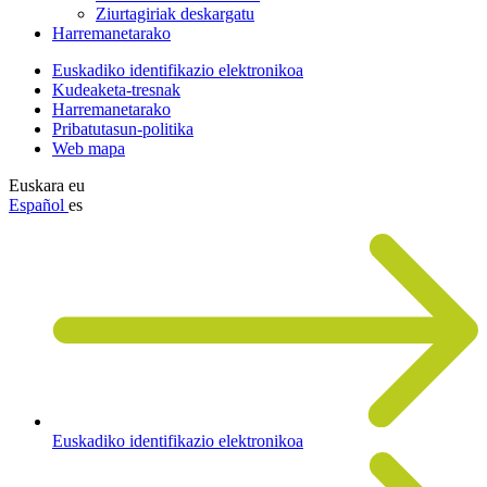
Ziurtagiriak deskargatu
Harremanetarako
Euskadiko identifikazio elektronikoa
Kudeaketa-tresnak
Harremanetarako
Pribatutasun-politika
Web mapa
Euskara
eu
Español
es
Euskadiko identifikazio elektronikoa