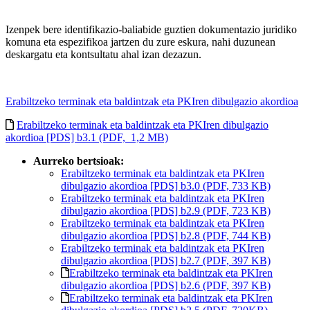
Izenpek bere identifikazio-baliabide guztien dokumentazio juridiko
komuna eta espezifikoa jartzen du zure eskura, nahi duzunean
deskargatu eta kontsultatu ahal izan dezazun.
Erabiltzeko terminak eta baldintzak eta PKIren dibulgazio akordioa
Erabiltzeko terminak eta baldintzak eta PKIren dibulgazio
akordioa [PDS] b3.1 (PDF, 1,2 MB)
Aurreko bertsioak:
Erabiltzeko terminak eta baldintzak eta PKIren
dibulgazio akordioa [PDS] b3.0 (PDF, 733 KB)
Erabiltzeko terminak eta baldintzak eta PKIren
dibulgazio akordioa [PDS] b2.9 (PDF, 723 KB)
Erabiltzeko terminak eta baldintzak eta PKIren
dibulgazio akordioa [PDS] b2.8 (PDF, 744 KB)
Erabiltzeko terminak eta baldintzak eta PKIren
dibulgazio akordioa [PDS] b2.7 (PDF, 397 KB)
Erabiltzeko terminak eta baldintzak eta PKIren
dibulgazio akordioa [PDS] b2.6 (PDF, 397 KB)
Erabiltzeko terminak eta baldintzak eta PKIren