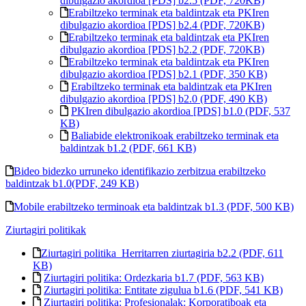
dibulgazio akordioa [PDS] b2.5 (PDF, 720KB)
Erabiltzeko terminak eta baldintzak eta PKIren
dibulgazio akordioa [PDS] b2.4 (PDF, 720KB)
Erabiltzeko terminak eta baldintzak eta PKIren
dibulgazio akordioa [PDS] b2.2 (PDF, 720KB)
Erabiltzeko terminak eta baldintzak eta PKIren
dibulgazio akordioa [PDS] b2.1 (PDF, 350 KB)
Erabiltzeko terminak eta baldintzak eta PKIren
dibulgazio akordioa [PDS] b2.0 (PDF, 490 KB)
PKIren dibulgazio akordioa [PDS] b1.0 (PDF, 537
KB)
Baliabide elektronikoak erabiltzeko terminak eta
baldintzak b1.2 (PDF, 661 KB)
Bideo bidezko urruneko identifikazio zerbitzua erabiltzeko
baldintzak b1.0(PDF, 249 KB)
Mobile erabiltzeko terminoak eta baldintzak b1.3 (PDF, 500 KB)
Ziurtagiri politikak
Ziurtagiri politika_Herritarren ziurtagiria b2.2 (PDF, 611
KB)
Ziurtagiri politika: Ordezkaria b1.7 (PDF, 563 KB)
Ziurtagiri politika: Entitate zigulua b1.6 (PDF, 541 KB)
Ziurtagiri politika: Profesionalak: Korporatiboak eta