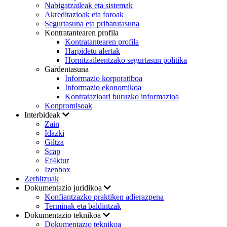
Nabigatzaileak eta sistemak
Akreditazioak eta foroak
Segurtasuna eta pribatutasuna
Kontratantearen profila
Kontratantearen profila
Harpidetu alertak
Hornitzaileentzako segurtasun politika
Gardentasuna
Informazio korporatiboa
Informazio ekonomikoa
Kontratazioari buruzko informazioa
Konpromisoak
Interbideak
Zain
Idazki
Giltza
Scap
Ef4ktur
Izenbox
Zerbitzuak
Dokumentazio juridikoa
Konfiantzazko praktiken adierazpena
Terminak eta baldintzak
Dokumentazio teknikoa
Dokumentazio teknikoa