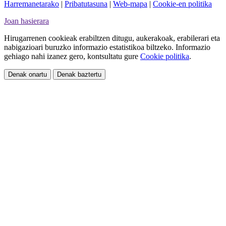
Harremanetarako
|
Pribatutasuna
|
Web-mapa
|
Cookie-en politika
Joan hasierara
Hirugarrenen cookieak erabiltzen ditugu, aukerakoak, erabilerari eta
nabigazioari buruzko informazio estatistikoa biltzeko. Informazio
gehiago nahi izanez gero, kontsultatu gure
Cookie politika
.
Denak onartu
Denak baztertu