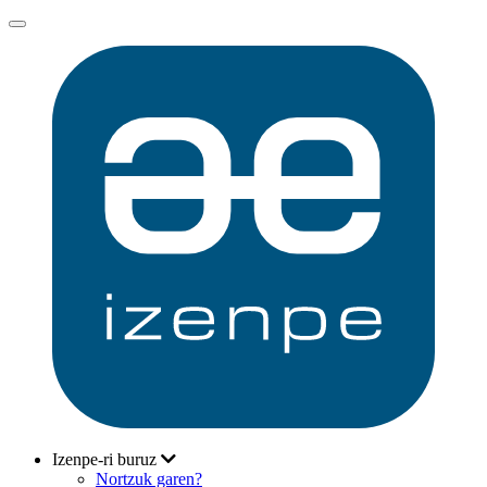
Izenpe-ri buruz
Nortzuk garen?