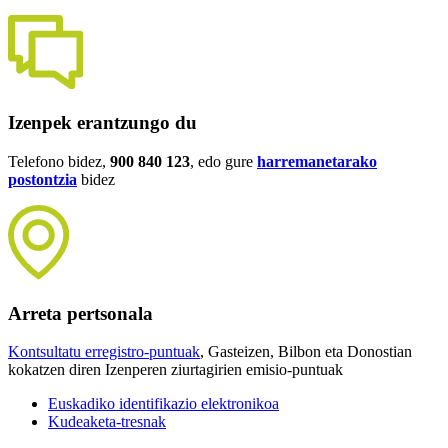
Izenpek erantzungo du
Telefono bidez,
900 840 123
, edo gure
harremanetarako
postontzia
bidez
Arreta pertsonala
Kontsultatu erregistro-puntuak
, Gasteizen, Bilbon eta Donostian
kokatzen diren Izenperen ziurtagirien emisio-puntuak
Euskadiko identifikazio elektronikoa
Kudeaketa-tresnak