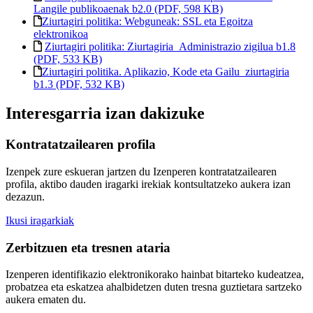
Langile publikoaenak b2.0 (PDF, 598 KB)
Ziurtagiri politika: Webguneak: SSL eta Egoitza
elektronikoa
Ziurtagiri politika: Ziurtagiria_Administrazio zigilua b1.8
(PDF, 533 KB)
Ziurtagiri politika. Aplikazio, Kode eta Gailu ziurtagiria
b1.3 (PDF, 532 KB)
Interesgarria izan dakizuke
Kontratatzailearen profila
Izenpek zure eskueran jartzen du Izenperen kontratatzailearen
profila, aktibo dauden iragarki irekiak kontsultatzeko aukera izan
dezazun.
Ikusi iragarkiak
Zerbitzuen eta tresnen ataria
Izenperen identifikazio elektronikorako hainbat bitarteko kudeatzea,
probatzea eta eskatzea ahalbidetzen duten tresna guztietara sartzeko
aukera ematen du.