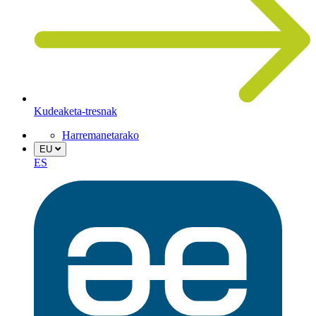
Kudeaketa-tresnak
Harremanetarako
EU
ES