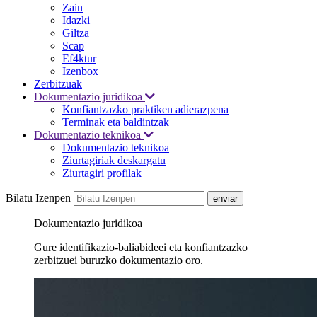
Zain
Idazki
Giltza
Scap
Ef4ktur
Izenbox
Zerbitzuak
Dokumentazio juridikoa
Konfiantzazko praktiken adierazpena
Terminak eta baldintzak
Dokumentazio teknikoa
Dokumentazio teknikoa
Ziurtagiriak deskargatu
Ziurtagiri profilak
Bilatu Izenpen
Dokumentazio juridikoa
Gure identifikazio-baliabideei eta konfiantzazko
zerbitzuei buruzko dokumentazio oro.