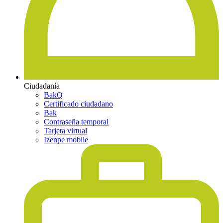
Ciudadanía
BakQ
Certificado ciudadano
Bak
Contraseña temporal
Tarjeta virtual
Izenpe mobile