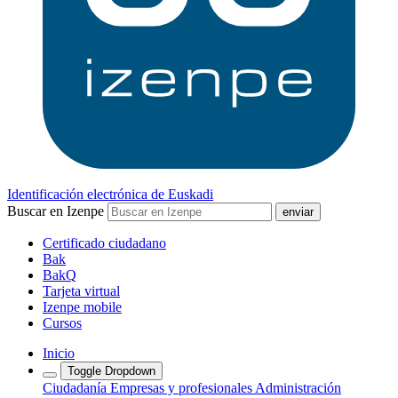
Identificación electrónica de Euskadi
Buscar en Izenpe
Certificado ciudadano
Bak
BakQ
Tarjeta virtual
Izenpe mobile
Cursos
Inicio
Toggle Dropdown
Ciudadanía
Empresas y profesionales
Administración