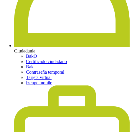
Ciudadanía
BakQ
Certificado ciudadano
Bak
Contraseña temporal
Tarjeta virtual
Izenpe mobile