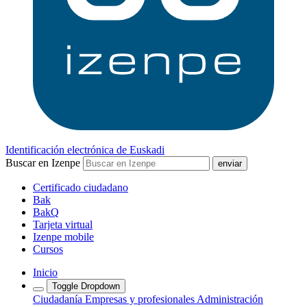
Identificación electrónica de Euskadi
Buscar en Izenpe
Certificado ciudadano
Bak
BakQ
Tarjeta virtual
Izenpe mobile
Cursos
Inicio
Toggle Dropdown
Ciudadanía
Empresas y profesionales
Administración