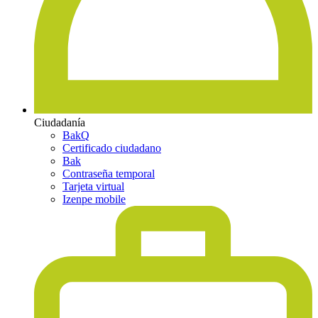
Ciudadanía
BakQ
Certificado ciudadano
Bak
Contraseña temporal
Tarjeta virtual
Izenpe mobile