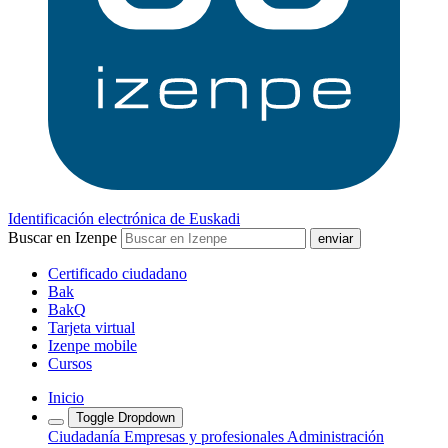
Identificación electrónica de Euskadi
Buscar en Izenpe
Certificado ciudadano
Bak
BakQ
Tarjeta virtual
Izenpe mobile
Cursos
Inicio
Toggle Dropdown
Ciudadanía
Empresas y profesionales
Administración