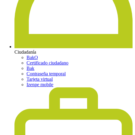
Ciudadanía
BakQ
Certificado ciudadano
Bak
Contraseña temporal
Tarjeta virtual
Izenpe mobile