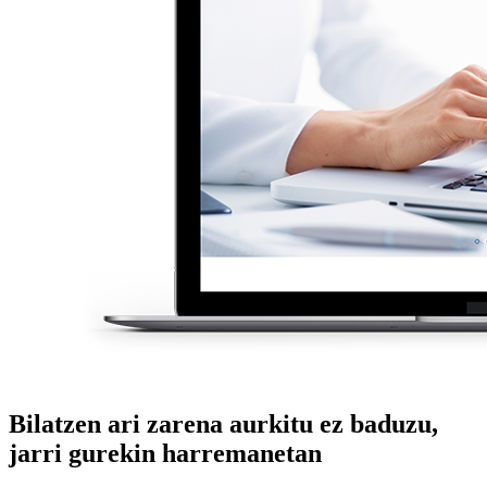
Bilatzen ari zarena aurkitu ez baduzu,
jarri gurekin harremanetan