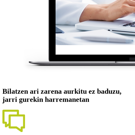
Bilatzen ari zarena aurkitu ez baduzu,
jarri gurekin harremanetan